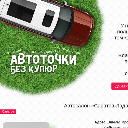
У 
поль
тем к
Вла
п
с
Добави
Автосалон «Саратов-Лад
Саратов
Адрес:
Энгельс, пр