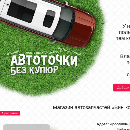
У 
поль
тем к
Вла
п
с
Добави
Магазин автозапчастей «Вин-к
Ярославль
Адрес:
Ярославль, 