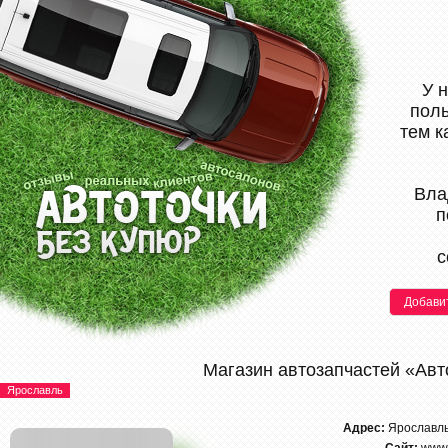
У 
поль
тем к
Вла
п
с
Добави
Магазин автозапчастей «Авт
Ярославль
Адрес:
Ярославль