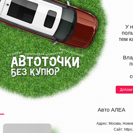
У 
поль
тем к
Вла
п
с
Добави
Авто АЛЕА
Адрес: Москва, Ново
Сайт: https