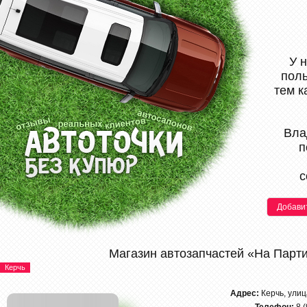
У 
поль
тем к
Вла
п
с
Добави
Магазин автозапчастей «На Парт
Керчь
Адрес:
Керчь, ули