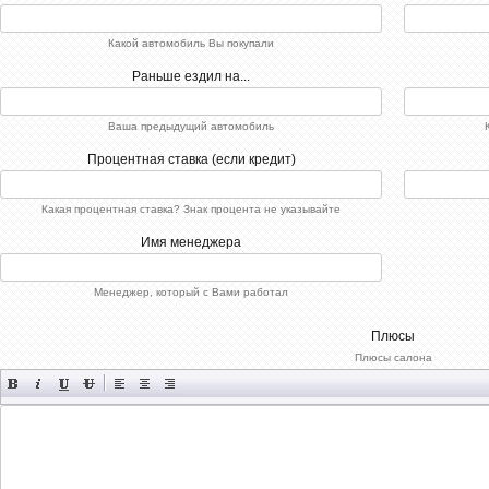
Р·Р°РїРѕР»РЅРµРЅРѕ[/xfnotgiven_xfield]
СЂР°Р
-->
[x
[x
Какой автомобиль Вы покупали
[/x
[xfnotgi
Раньше ездил на...
Р·Р°РїРѕ
Ваша предыдущий автомобиль
Процентная ставка (если кредит)
Какая процентная ставка? Знак процента не указывайте
Имя менеджера
Менеджер, который с Вами работал
Плюсы
Плюсы салона