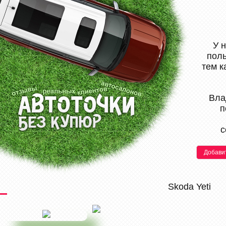
У 
поль
тем к
Вла
п
с
Добави
Skoda Yeti