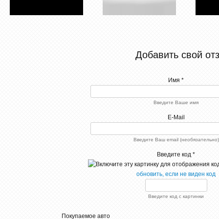
Авто
Автомоб
просто идеально для
у
дальних поездок, очень
ассо
комфортный салон в нем
семе
Добавить свой от
не чувствуешь усталости
прия
практически. Немного
дергает ее на неровной
вм
дороге и на поворотах.
комф
Имя *
Не критично и не считаю
салоне.
это дефектом.
XC90
уверенн
Введите Ваше имя
2143
торм
test
хорошо
E-Mail
test
За ру
0
чув
Введите Ваш email (необязательно)
РЅРµС‚
РєРѕРјРјРµРЅС‚Р°СЂРёРµРІ
Введите код *
22-08-2015, 22:26
Сб.08.2015
РєРѕРјРјРµРЅС‚Р°СЂРёРё
обновить, если не виден код
СЂР°Р·СЂРµС€РµРЅС‹
[xfgiven_xfield]
[xfvalue_xfield]
РєРѕРј
Введите код с картинки
[/xfgiven_xfield]
25-
[xfnotgiven_xfield]Р”РѕРїРїРѕР»Рµ
РЅРµ
РєРѕРј
Покупаемое авто