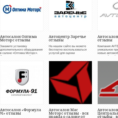
Автосалон Оптима
Автоцентр Заречье
Автосалон
Моторс отзывы
отзывы
отзывы
Закажите установку
На нашем сайте вы можете
Компания AVTE
дополнительного оборудования
бесплатно воспользоваться
уникальное пр
в салоне «Оптима Моторс».
услугой для оценки
новые автомоб
Охранные системы обезопасят
возможности получения
автомобили:Ко
Ваше имущество от кражи,
кредита на покупку машины, а
AVTERRA дари
защита картера - от проблем
также подобрать наиболее
клиентам гара
эксплуатации автомобиля на
подходящую программу
двигатель, кор
российских...
кредитования. Для этого...
бесплатную эва
Автосалон «Формула
Автосалон Мас
Автосало
91» отзывы
Моторс отзывы - вся
Централь
правда о салоне от
отзывы - в