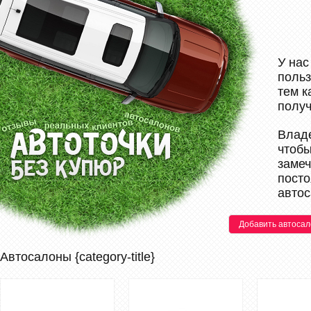
У нас
польз
тем к
полу
Владе
чтобы
замеч
посто
автос
Добавить автосал
Автосалоны {category-title}