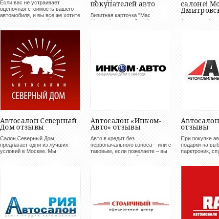
Если вас не устраивает
покупателей авто
салоне! М
оценочная стоимость вашего
Дмитровск
автомобиля, и вы все же хотите
Визитная карточка "Мас
получить немного больше
Моторс" - широкий выбор
Автосалон Цен
денег, и передумали насчет
автомобилей и услуг...
предоставит в
срочного выкупа авто – мы все
модели автомоб
равно ждем вас и готовы
предложить...
Автосалон Северный
Автосалон «Инком-
Автосалон
Дом отзывы
Авто» отзывы
отзывы
Салон Северный Дом
Авто в кредит без
При покупке а
предлагает одни из лучших
первоначального взноса – или с
подарки на выб
условий в Москве. Мы
таковым, если пожелаете – вы
парктроник, сп
оказываем всестороннюю
получите в день обращения в
сигнализация, i
помощь в получении кредита на
наш салон: заявки
Гарантируем б
автомобиль. Рассмотрение
рассматриваются не более 40
качественно, п
Вашей заявки займет всего 20
минут. В это время можно
компьютерную 
минут. Теперь взять авто в...
подробно расспросить...
техническое...