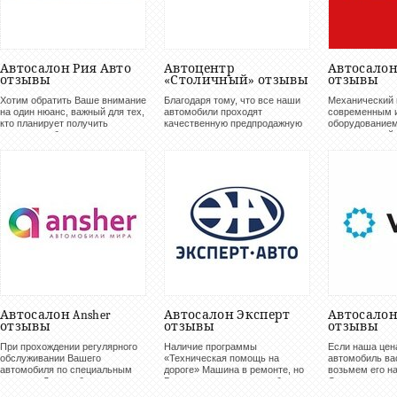
Автосалон Рия Авто
Автоцентр
Автосалон
отзывы
«Столичный» отзывы
отзывы
Хотим обратить Ваше внимание
Благодаря тому, что все наши
Механический 
на один нюанс, важный для тех,
автомобили проходят
современным 
кто планирует получить
качественную предпродажную
оборудованием
автокредит без первого взноса.
подготовку технического
компьютерной 
Многие автосалоны уверяют,
состояния всех узлов и
схода-развала
что автокредитование
агрегатов, мы можем
диагностики т
стопроцентно будет
гарантировать их надежную
системы, ремо
осуществлено даже...
работу в течение 60 месяцев...
обслуживания и
Автосалон Ansher
Автосалон Эксперт
Автосалон
отзывы
отзывы
отзывы
При прохождении регулярного
Наличие программы
Если наша цен
обслуживании Вашего
«Техническая помощь на
автомобиль вас
автомобиля по специальным
дороге» Машина в ремонте, но
возьмем его н
пакетам. Данная бонусная
Вы надолго не остались без
Сделаете допла
программа распространяется
любимого автомобиля!
новом автомоби